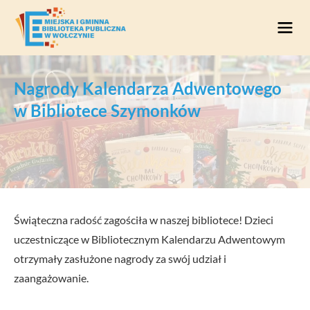
Przejdź do treści
Nagrody Kalendarza Adwentowego
w Bibliotece Szymonków
Świąteczna radość zagościła w naszej bibliotece! Dzieci
uczestniczące w Bibliotecznym Kalendarzu Adwentowym
otrzymały zasłużone nagrody za swój udział i
zaangażowanie.