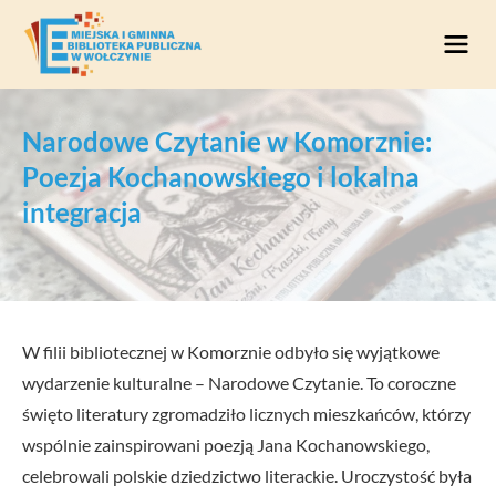
Przejdź do treści
Narodowe Czytanie w Komorznie:
Poezja Kochanowskiego i lokalna
integracja
W filii bibliotecznej w Komorznie odbyło się wyjątkowe
wydarzenie kulturalne – Narodowe Czytanie. To coroczne
święto literatury zgromadziło licznych mieszkańców, którzy
wspólnie zainspirowani poezją Jana Kochanowskiego,
celebrowali polskie dziedzictwo literackie. Uroczystość była