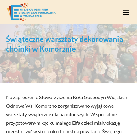
Przejdź do treści
Świąteczne warsztaty dekorowania
choinki w Komorznie
Na zaproszenie Stowarzyszenia Koła Gospodyń Wiejskich
Odnowa Wsi Komorzno zorganizowano wyjątkowe
warsztaty świąteczne dla najmłodszych. W specjalnie
przygotowanym kąciku małego Elfa dzieci miały okazję
uczestniczyć w strojeniu choinki na powitanie Świętego