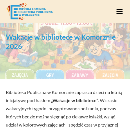
Przejdź do treści
Wakacje w bibliotece w Komorznie
2026
Biblioteka Publiczna w Komorznie zaprasza dzieci na letnią
inicjatywę pod hasłem
„Wakacje w bibliotece”
. W czasie
wakacyjnych tygodni przygotowano spotkania, podczas
których będzie można sięgnąć po ciekawe książki, wziąć
udział w kolorowych zajęciach i spędzić czas w przyjaznej